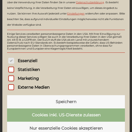
Lichtverhältnisse in den Wohnungen.
über die Verwendung Ihrer Daten finden Sie in unserer
Datenschutzerklärung
.
Es besteht
keine Verpflichtung, in die Verarbeitung Ihrer Daten einzuwilligen, um dieses Angebot zu
nutzen.
Sie können Ihre Auswahl jederzeit unter
Einstellungen
widerrufen oder anpassen.
Bitte
beachten Sie, dass aufgrund individueller Einstellungen möglicherweise nicht alle Funktionen
80,2 m²
der Website verfügbar sind.
1. Obergeschoß
Einige Services verarbeiten personenbezogene Daten in den USA. Mit Ihrer Einwilligung zur
Nutzung dieser Services willigen Sie auch in die Verarbeitung Ihrer Daten in den USA gemäß
Süd/Ost
Art. 49 (1) lit. a GDPR ein. Der EuGH stuft die USA als ein Land mit unzureichendem
Datenschutz nach EU-Standards ein. Es besteht beispielsweise die Gefahr, dass US-Behörden
Balkon
personenbezogene Daten in Überwachungsprogrammen verarbeiten, ohne dass für
Europäerinnen und Europäer eine Klagemöglichkeit besteht.
Es folgt eine Liste der Service-Gruppen, f
Essenziell
WOHNUNG
08
Statistiken
GEBÄUDE
3B
Marketing
Küche, Wohn- & Esszimmer
28,89 m²
Externe Medien
Schlafzimmer 1
16,90 m²
Schlafzimmer 2
13,48 m²
Speichern
Vorraum
8,69 m²
Cookies inkl. US-Dienste zulassen
Bad
6,21 m²
Abstellraum
3,90 m²
Nur essenzielle Cookies akzeptieren
WC
2,16 m²