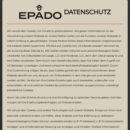
Mit d
NACHHALTIG.
DATENSCHUTZ
Wir verwenden Cookies, um Inhalte zu personalisieren. Wir geben Informationen zu der
Verwendung unserer Website an unsere Partner weiter, um die Funktion unserer Webseite in
vollem Umfang zu gewährleisten. Unsere Partner führen diese Informationen möglicherweise
mit weiteren Daten zusammen. Mit Klick auf „Cookies inkl. US-Dienste zulassen“ stimmen Sie
der Nutzung dieser Dienste zu. Mit Cookies werden mitunter auch personenbezogene Daten
Zurück zu allen Wohnungen
verarbeitet. Der Drittanbieter ist Google, LLC und Facebook, LLC, die in den USA ansässig ist und
dort Daten verarbeiten. Dem EuGH nach besteht das Risiko, dass Ihre Daten dem Zugriff von
US-Behörden unterliegen und keine wirksamer Rechtsbehelf diesbezüglich besteht. Durch
Wohnung
Ihre Zustimmung willigen Sie ein, dass Cookies gemäß den Datenschutzrichtlinien dieser
Website obwohl von uns, als auch von Drittanbietern in den USA genutzt und verarbeitet
3b.
08
werden dürfen. Sie können Ihre Cookie-Einstellungen auch bearbeiten, widerrufen und
entscheiden, ob und welchen Cookies Sie zustimmen möchten (ausgenommen unbedingt
erforderliche Cookies).
Wenn Sie unter 16 Jahre alt sind und Ihre Einwilligung zu optionalen Services geben möchten,
Geschmackvolle Ausstattung und gut
müssen Sie Ihre Erziehungsberechtigten um Erlaubnis bitten.
durchdachte Grundrisse sind ein
Wir verwenden Cookies und andere Technologien auf unserer Website. Einige von ihnen sind
Markenzeichen von EPADO. Zudem sorgen
essenziell, während andere uns helfen, diese Website und Ihre Erfahrung zu verbessern.
Personenbezogene Daten können verarbeitet werden (z. B. IP-Adressen), z. B. für personalisierte
die großen Fensterflächen für sehr gute
Anzeigen und Inhalte oder die Messung von Anzeigen und Inhalten.
Weitere Informationen