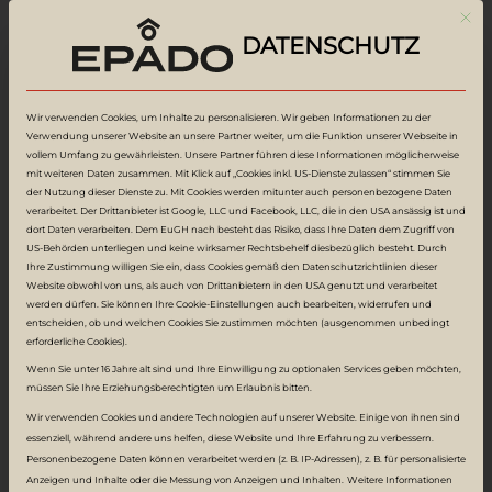
Mit d
NACHHALTIG.
DATENSCHUTZ
Wir verwenden Cookies, um Inhalte zu personalisieren. Wir geben Informationen zu der
Verwendung unserer Website an unsere Partner weiter, um die Funktion unserer Webseite in
vollem Umfang zu gewährleisten. Unsere Partner führen diese Informationen möglicherweise
mit weiteren Daten zusammen. Mit Klick auf „Cookies inkl. US-Dienste zulassen“ stimmen Sie
der Nutzung dieser Dienste zu. Mit Cookies werden mitunter auch personenbezogene Daten
Zurück zu allen Wohnungen
verarbeitet. Der Drittanbieter ist Google, LLC und Facebook, LLC, die in den USA ansässig ist und
dort Daten verarbeiten. Dem EuGH nach besteht das Risiko, dass Ihre Daten dem Zugriff von
US-Behörden unterliegen und keine wirksamer Rechtsbehelf diesbezüglich besteht. Durch
Wohnung
Ihre Zustimmung willigen Sie ein, dass Cookies gemäß den Datenschutzrichtlinien dieser
Website obwohl von uns, als auch von Drittanbietern in den USA genutzt und verarbeitet
3a.
05
werden dürfen. Sie können Ihre Cookie-Einstellungen auch bearbeiten, widerrufen und
entscheiden, ob und welchen Cookies Sie zustimmen möchten (ausgenommen unbedingt
erforderliche Cookies).
Wenn Sie unter 16 Jahre alt sind und Ihre Einwilligung zu optionalen Services geben möchten,
Geschmackvolle Ausstattung und gut
müssen Sie Ihre Erziehungsberechtigten um Erlaubnis bitten.
durchdachte Grundrisse sind ein
Wir verwenden Cookies und andere Technologien auf unserer Website. Einige von ihnen sind
Markenzeichen von EPADO. Zudem sorgen
essenziell, während andere uns helfen, diese Website und Ihre Erfahrung zu verbessern.
Personenbezogene Daten können verarbeitet werden (z. B. IP-Adressen), z. B. für personalisierte
die großen Fensterflächen für sehr gute
Anzeigen und Inhalte oder die Messung von Anzeigen und Inhalten.
Weitere Informationen