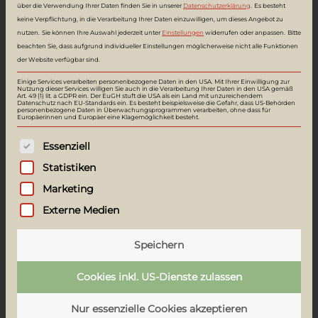
Lichtverhältnisse in den Wohnungen.
über die Verwendung Ihrer Daten finden Sie in unserer
Datenschutzerklärung
.
Es besteht
keine Verpflichtung, in die Verarbeitung Ihrer Daten einzuwilligen, um dieses Angebot zu
nutzen.
Sie können Ihre Auswahl jederzeit unter
Einstellungen
widerrufen oder anpassen.
Bitte
beachten Sie, dass aufgrund individueller Einstellungen möglicherweise nicht alle Funktionen
74,9 m²
der Website verfügbar sind.
Erdgeschoß
Einige Services verarbeiten personenbezogene Daten in den USA. Mit Ihrer Einwilligung zur
Nutzung dieser Services willigen Sie auch in die Verarbeitung Ihrer Daten in den USA gemäß
Osten
Art. 49 (1) lit. a GDPR ein. Der EuGH stuft die USA als ein Land mit unzureichendem
Datenschutz nach EU-Standards ein. Es besteht beispielsweise die Gefahr, dass US-Behörden
Garten, Terrasse
personenbezogene Daten in Überwachungsprogrammen verarbeiten, ohne dass für
Europäerinnen und Europäer eine Klagemöglichkeit besteht.
Es folgt eine Liste der Service-Gruppen, f
Essenziell
WOHNUNG
05
Statistiken
GEBÄUDE
3A
Marketing
Küche, Wohn- & Esszimmer
27,12 m²
Externe Medien
Schlafzimmer 1
12,55 m²
Schlafzimmer 2
11,75 m²
Speichern
Vorraum
9,59 m²
Cookies inkl. US-Dienste zulassen
Bad
9,28 m²
Abstellraum
2,50 m²
Nur essenzielle Cookies akzeptieren
WC
2,09 m²