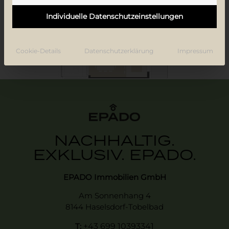
Individuelle Datenschutzeinstellungen
Cookie-Details
Datenschutzerklärung
Impressum
NACHHALTIG.
EXKLUSIV. EPADO.
EPADO Immobilien GmbH
Am Sonnenhang 4
8144 Haselsdorf-Tobelbad
T:
+43 699 10393341