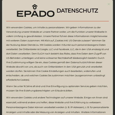
Mit d
NACHHALTIG.
DATENSCHUTZ
Stockwerk:
2.OG
Wir verwenden Cookies, um Inhalte zu personalisieren. Wir geben Informationen zu der
Verwendung unserer Website an unsere Partner weiter, um die Funktion unserer Webseite in
vollem Umfang zu gewährleisten. Unsere Partner führen diese Informationen möglicherweise
3.07
mit weiteren Daten zusammen. Mit Klick auf „Cookies inkl. US-Dienste zulassen“ stimmen Sie
der Nutzung dieser Dienste zu. Mit Cookies werden mitunter auch personenbezogene Daten
verarbeitet. Der Drittanbieter ist Google, LLC und Facebook, LLC, die in den USA ansässig ist und
dort Daten verarbeiten. Dem EuGH nach besteht das Risiko, dass Ihre Daten dem Zugriff von
US-Behörden unterliegen und keine wirksamer Rechtsbehelf diesbezüglich besteht. Durch
Ihre Zustimmung willigen Sie ein, dass Cookies gemäß den Datenschutzrichtlinien dieser
Website obwohl von uns, als auch von Drittanbietern in den USA genutzt und verarbeitet
werden dürfen. Sie können Ihre Cookie-Einstellungen auch bearbeiten, widerrufen und
entscheiden, ob und welchen Cookies Sie zustimmen möchten (ausgenommen unbedingt
erforderliche Cookies).
Wenn Sie unter 16 Jahre alt sind und Ihre Einwilligung zu optionalen Services geben möchten,
müssen Sie Ihre Erziehungsberechtigten um Erlaubnis bitten.
Wir verwenden Cookies und andere Technologien auf unserer Website. Einige von ihnen sind
essenziell, während andere uns helfen, diese Website und Ihre Erfahrung zu verbessern.
Personenbezogene Daten können verarbeitet werden (z. B. IP-Adressen), z. B. für personalisierte
Anzeigen und Inhalte oder die Messung von Anzeigen und Inhalten.
Weitere Informationen