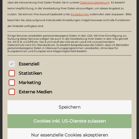
über die Verwendung Ihrer Daten finden Sie in unserer
Datenschutzerklärung
.
Es besteht
3.08
keine Verpflichtung, in die Verarbeitung Ihrer Daten einzuwilligen, um dieses Angebot zu
nutzen.
Sie können Ihre Auswahl jederzeit unter
Einstellungen
widerrufen oder anpassen.
Bitte
beachten Sie, dass aufgrund individueller Einstellungen möglicherweise nicht alle Funktionen
der Website verfügbar sind.
Einige Services verarbeiten personenbezogene Daten in den USA. Mit Ihrer Einwilligung zur
Nutzung dieser Services willigen Sie auch in die Verarbeitung Ihrer Daten in den USA gemäß
Art. 49 (1) lit. a GDPR ein. Der EuGH stuft die USA als ein Land mit unzureichendem
Datenschutz nach EU-Standards ein. Es besteht beispielsweise die Gefahr, dass US-Behörden
personenbezogene Daten in Überwachungsprogrammen verarbeiten, ohne dass für
Europäerinnen und Europäer eine Klagemöglichkeit besteht.
Es folgt eine Liste der Service-Gruppen, f
Essenziell
Statistiken
Marketing
Externe Medien
3.06
Speichern
Cookies inkl. US-Dienste zulassen
Nur essenzielle Cookies akzeptieren